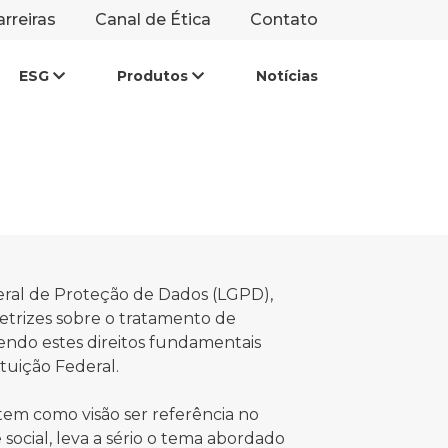
rreiras
Canal de Ética
Contato
ESG
Produtos
Notícias
LGPD
Energia Elétrica
Hidratado
tível
Anidro
ento
tível
eral de Proteção de Dados (LGPD),
retrizes sobre o tratamento de
sendo estes direitos fundamentais
tuição Federal.
em como visão ser referência no
 social, leva a sério o tema abordado