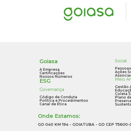
Goiasa
Social
Pessoas,
A Empresa
Ações So
Certificações
Associa
Nossos Números
Meio A
ESG
Gestão 
Governança
Educaçã
Coleta S
Código de Conduta
Plano d
Política e Procedimentos
Preserv
Canal de Ética
Sustent
Onde Estamos:
GO 040 KM 194 - GOIATUBA - GO CEP 75600-