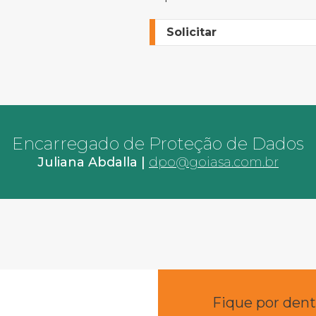
Solicitar
Encarregado de Proteção de Dados
Juliana Abdalla |
dpo@goiasa.com.br
Fique por dent