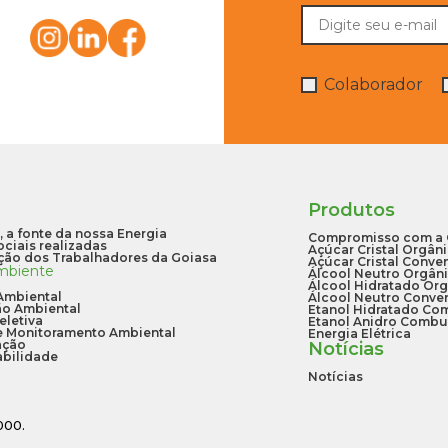
Colaborador
Produtos
 a fonte da nossa Energia
Compromisso com a 
ciais realizadas
Açúcar Cristal Orgân
ção dos Trabalhadores da Goiasa
Açúcar Cristal Conve
mbiente
Álcool Neutro Orgân
Álcool Hidratado Or
Ambiental
Álcool Neutro Conve
o Ambiental
Etanol Hidratado Co
eletiva
Etanol Anidro Combu
e Monitoramento Ambiental
Energia Elétrica
ação
Notícias
abilidade
Notícias
000.